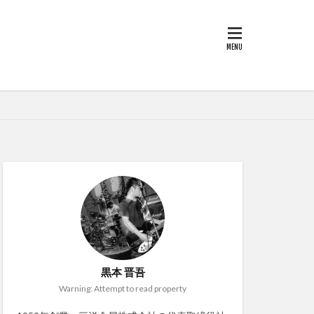
黒本 晋吾
Warning: Attempt to read property