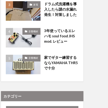
ドラム式洗濯機を導
家電
入したら謎の水漏れ
発生！対策しました
3年使っているエレ
音響機材
ハモ soul food JHS
mod. レビュー
家でギター練習する
音響機材
ならYAMAHA THR5
で十分
カテゴリー