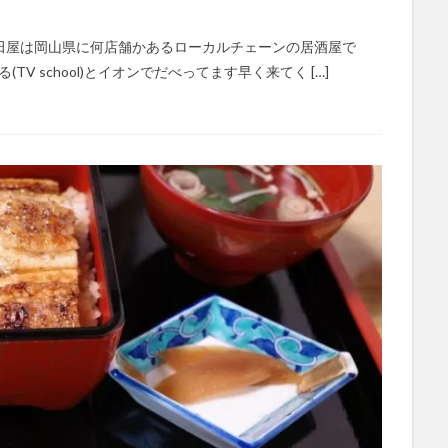
田屋は岡山県に何店舗かあるローカルチェーンの居酒屋で
V school)とイオンでだべってます早く来てく […]