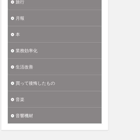
旅行
月報
本
業務効率化
生活改善
買って後悔したもの
音楽
音響機材