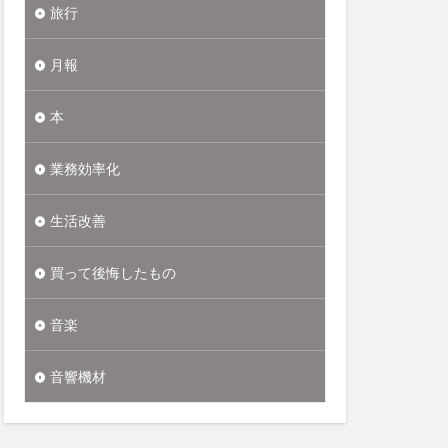
旅行
月報
本
業務効率化
生活改善
買って後悔したもの
音楽
音響機材