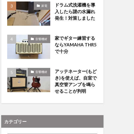
ドラム式洗濯機を導
家電
入したら謎の水漏れ
発生！対策しました
家でギター練習する
音響機材
ならYAMAHA THR5
で十分
アッテネーター(もど
音響機材
き)を使えば、自室で
真空管アンプを鳴ら
せることが判明
カテゴリー