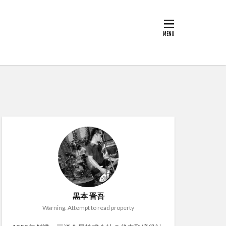
黒本 晋吾
Warning: Attempt to read property