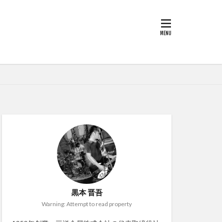
黒本 晋吾
Warning: Attempt to read property