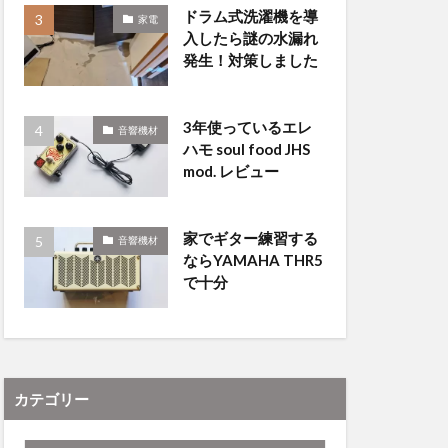
ドラム式洗濯機を導
家電
入したら謎の水漏れ
発生！対策しました
3年使っているエレ
音響機材
ハモ soul food JHS
mod. レビュー
家でギター練習する
音響機材
ならYAMAHA THR5
で十分
カテゴリー