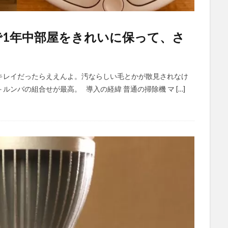
1年中部屋をきれいに保って、さ
キレイだったらええんよ。汚ならしい毛とかが散見されなけ
ンバの組合せが最高。 導入の経緯 普通の掃除機 マ […]