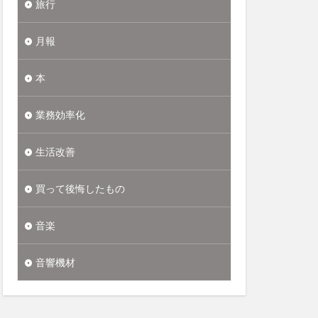
旅行
月報
本
業務効率化
生活改善
買って後悔したもの
音楽
音響機材