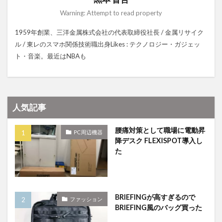
Warning: Attempt to read property
1959年創業、三洋金属株式会社の代表取締役社長 / 金属リサイク
ル / 東レのスマホ関係技術職出身Likes : テクノロジー・ガジェッ
ト・音楽。最近はNBAも
人気記事
腰痛対策として職場に電動昇
PC周辺機器
降デスク FLEXISPOT導入し
た
BRIEFINGが高すぎるので
ファッション
BRIEFING風のバッグ買った