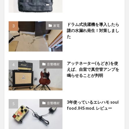
ドラム式洗濯機を導入したら
家電
謎の水漏れ発生！対策しまし
た
アッテネーター(もどき)を使
音響機材
えば、自室で真空管アンプを
鳴らせることが判明
3年使っているエレハモ soul
音響機材
food JHS mod. レビュー