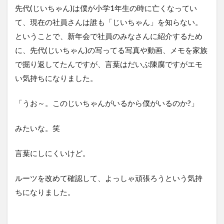
い
先代(じいちゃん)は僕が小学1年生の時に亡くなってい
こ
と
て、現在の社員さんは誰も「じいちゃん」を知らない。
の
ということで、新年会で社員のみなさんに紹介するため
振
り
に、先代(じいちゃん)の写ってる写真や動画、メモを家族
返
で掘り返してたんですが、言葉はだいぶ陳腐ですがエモ
り
い気持ちになりました。
3
2月
「うお～。このじいちゃんがいるから僕がいるのか?」
の
予
定
みたいな。笑
と
か
言葉にしにくいけど。
ルーツを改めて確認して、よっしゃ頑張ろうという気持
ちになりました。