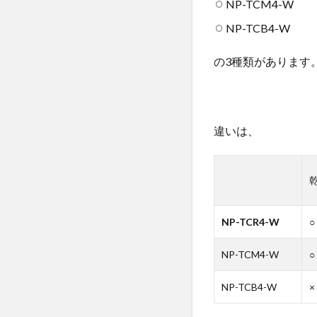
NP-TCM4-W
食器
NP-TCB4-W
類編
4.2
の3種類があります
調理
器具
編
5
違いは、
【注
意
1】
洗剤
は食
洗機
NP-TCR4-W
○
専用
洗剤
NP-TCM4-W
○
を使
わな
NP-TCB4-W
×
いと
ダメ