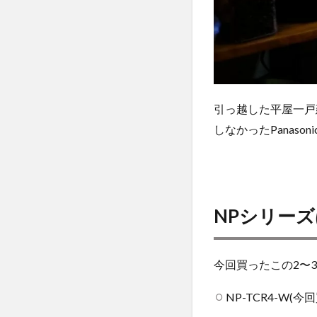
置
は
若
干
め
ん
ど
引っ越した平屋一戸
く
しなかったPanas
さ
い
4
操
作
NPシリーズ
は
超
か
ん
今回買ったこの2〜
た
ん
NP-TCR4-W(
4.1