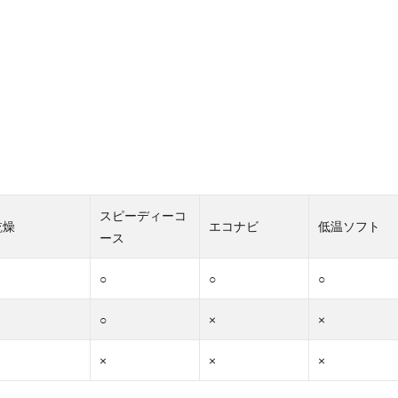
。
スピーディーコ
乾燥
エコナビ
低温ソフト
ース
○
○
○
○
×
×
×
×
×