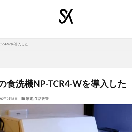
-TCR4-Wを導入した
nicの食洗機NP-TCR4-Wを導入した
20年2月6日
家電
,
生活改善