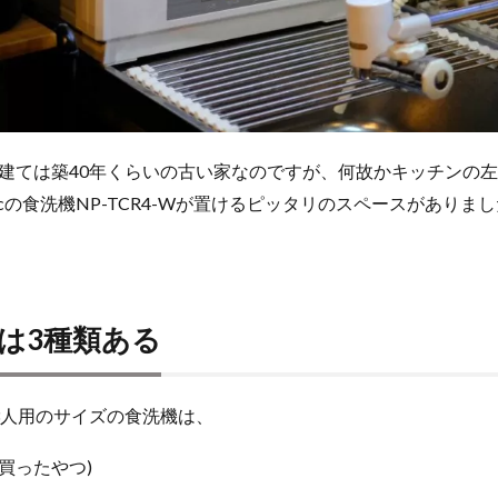
建ては築40年くらいの古い家なのですが、何故かキッチンの左
onicの食洗機NP-TCR4-Wが置けるピッタリのスペースがありま
は3種類ある
3人用のサイズの食洗機は、
今回買ったやつ)