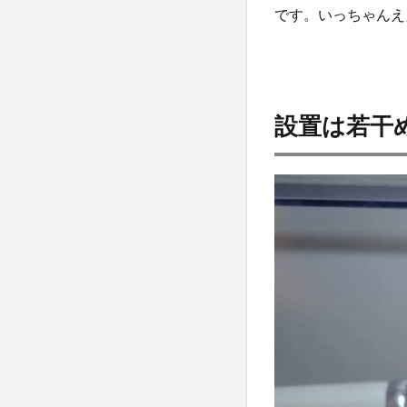
です。いっちゃんえ
6
【注
意
2】
洗剤
がア
設置は若干
ルカ
リ性
なの
で材
質が
特殊
な食
器類
は洗
えな
い
7
まと
め：