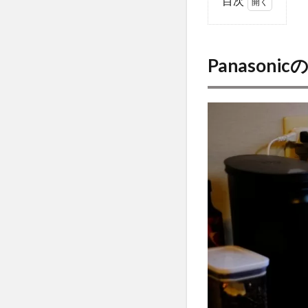
目次
1
Panasonic
の食洗機
Panason
NP-TCR4-
Wを導入
した
2
NP
シ
リ
ー
ズ
は3
種
類
あ
る
3
設