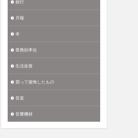
旅行
月報
本
業務効率化
生活改善
買って後悔したもの
音楽
音響機材