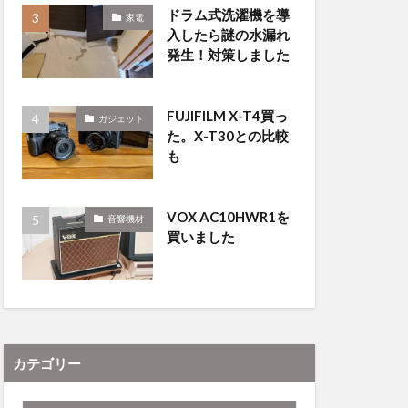
ドラム式洗濯機を導
家電
入したら謎の水漏れ
発生！対策しました
FUJIFILM X-T4買っ
ガジェット
た。X-T30との比較
も
VOX AC10HWR1を
音響機材
買いました
カテゴリー