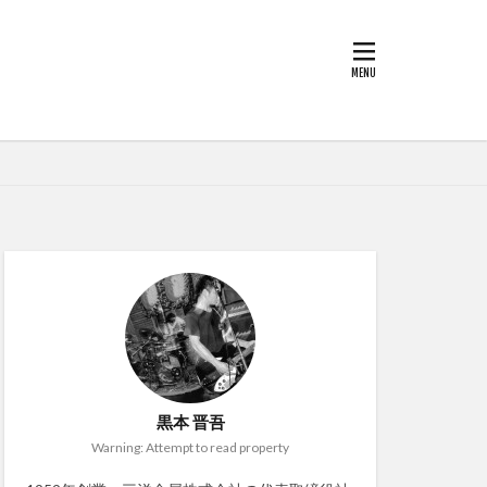
黒本 晋吾
Warning: Attempt to read property