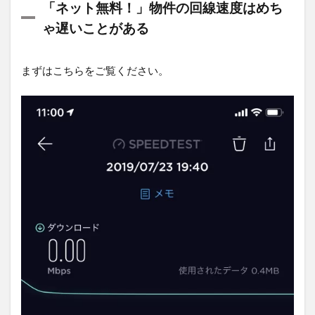
「ネット無料！」物件の回線速度はめち
物件の
回線速
ゃ遅いことがある
度はめ
ちゃ遅
いこと
まずはこちらをご覧ください。
がある
2
格
安
SIM
の
chat
wifi
を
契
約
し
た
3
HUAWEI
のモバ
イルル