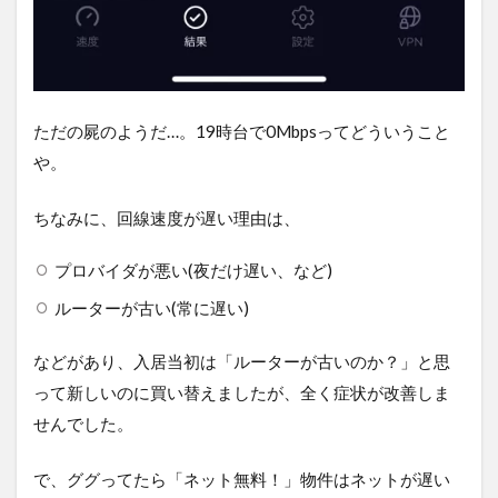
【注
意】
HUAWEI
E5383s-
327の初
期設定
ただの屍のようだ…。19時台で0Mbpsってどういうこと
はブラ
や。
ウザIEで
行うべ
し
ちなみに、回線速度が遅い理由は、
6
プロバイダが悪い(夜だけ遅い、など)
速
度
ルーターが古い(常に遅い)
比
較
などがあり、入居当初は「ルーターが古いのか？」と思
7
って新しいのに買い替えましたが、全く症状が改善しま
ま
と
せんでした。
め
で、ググってたら「ネット無料！」物件はネットが遅い