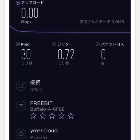
ーター
E5383s-
327をゲ
ットし
た
4
SIM
を
ル
ー
タ
ー
に
入
れ
て
設
定
し
よ
う
5