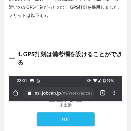
カウ
近いのがGPS打刻だったので、GPS打刻を採用しました。
ント
メリットは以下3点。
して
くれ
る
4
シ
フ
1. GPS打刻は備考欄を設けることができ
ト
制
る
の
職
場
で
も
使
え
る
5
月
末