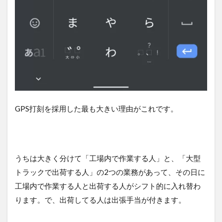
ッ
ト：
極稀
に通
信障
害が
起こ
る
7
コ
ス
GPS打刻を採用した最も大きい理由がこれです。
ト
は
従
業
員
うちは大きく分けて「工場内で作業する人」と、「大型
一
トラックで出荷する人」の2つの業務があって、その日に
人
あ
工場内で作業する人と出荷する人がシフト的に入れ替わ
た
ります。で、出荷してる人は出張手当が付きます。
り
数
百