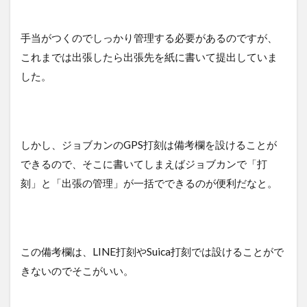
円/
月
手当がつくのでしっかり管理する必要があるのですが、
8
これまでは出張したら出張先を紙に書いて提出していま
まと
め：
した。
もう
手書
き管
理に
戻れ
しかし、ジョブカンのGPS打刻は備考欄を設けることが
ない
できるので、そこに書いてしまえばジョブカンで「打
刻」と「出張の管理」が一括でできるのが便利だなと。
この備考欄は、LINE打刻やSuica打刻では設けることがで
きないのでそこがいい。