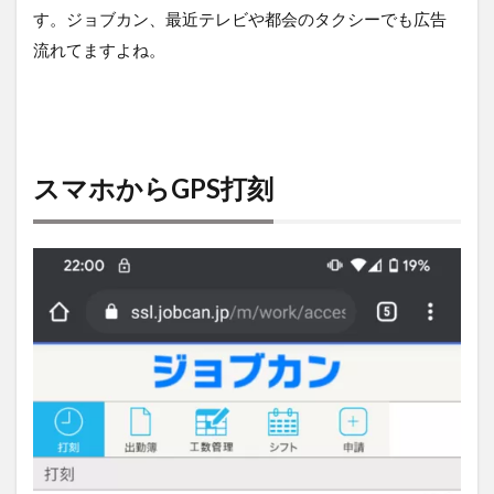
入し
す。ジョブカン、最近テレビや都会のタクシーでも広告
た
流れてますよね。
2
スマ
ホか
ら
GPS
打刻
スマホからGPS打刻
2.1
1.
GPS
打刻
は備
考欄
を設
ける
こと
がで
きる
2.2
2.