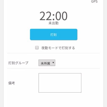
GPS
打刻
は不
正防
止で
きる
2.3
3. 事
務所
で
GPS
打刻
と同
時に
あい
さつ
を
3
有
給
の
申