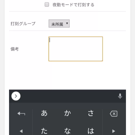
に
締
め
処
理
を
し
て
出
勤
簿
一
括
ダ
ウ
ン
ロ
ー
ド
6
唯一
のデ
メリ