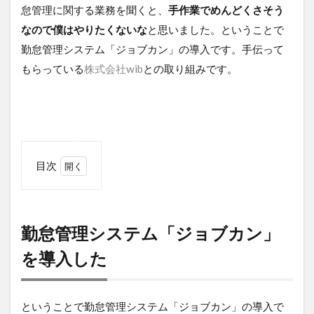
怠管理に関する業務を聞くと、
手作業でめんどくさそう
なので僕はやりたくないな
と思いました。ということで
勤怠管理システム「ジョブカン」の導入です。手伝って
もらっている
株式会社wib
との取り組みです。
目次
1
勤怠
管理
シス
勤怠管理システム「ジョブカン」
テム
「ジ
を導入した
ョブ
カ
ン」
ということで勤怠管理システム「ジョブカン」の導入で
を導