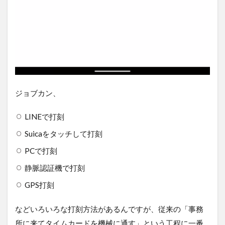
請
等
も
ス
マ
ホ
か
ら
3.1
ジョブカン、
休暇
タイ
LINEで打刻
プも
いろ
Suicaをタッチして打刻
いろ
設定
PCで打刻
でき
静脈認証機で打刻
る
GPS打刻
3.2
有給
の残
などいろいろな打刻方法があるんですが、従来の「事務
日数
所に来てタイムカードを機械に通す」という工程に一番
等も