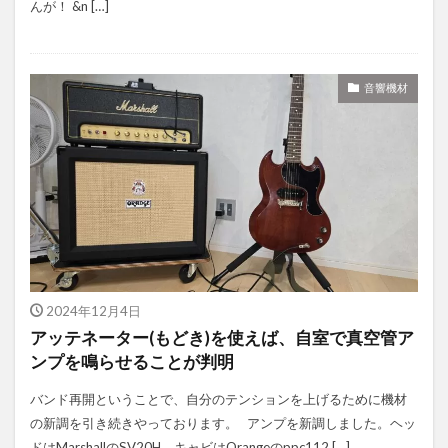
んが！ &n […]
音響機材
2024年12月4日
アッテネーター(もどき)を使えば、自室で真空管ア
ンプを鳴らせることが判明
バンド再開ということで、自分のテンションを上げるために機材
の新調を引き続きやっております。 アンプを新調しました。ヘッ
ドはMarshallのSV20H、キャビはOrangeのppc112 […]